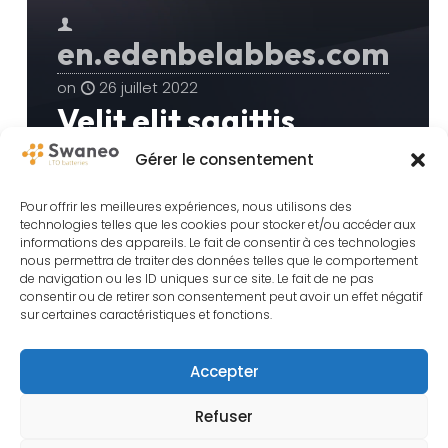
en.edenbelabbes.com
on
26 juillet 2022
Velit elit sagittis
pretium proin
Gérer le consentement
fermentum vehicula
Pour offrir les meilleures expériences, nous utilisons des
technologies telles que les cookies pour stocker et/ou accéder aux
informations des appareils. Le fait de consentir à ces technologies
nous permettra de traiter des données telles que le comportement
de navigation ou les ID uniques sur ce site. Le fait de ne pas
See more
consentir ou de retirer son consentement peut avoir un effet négatif
sur certaines caractéristiques et fonctions.
Accepter
Refuser