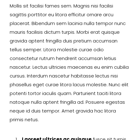
Mollis sit facilisi fames sem. Magnis nisi facilisi
sagittis porttitor eu litora efficitur ornare arcu
placerat. Bibendum sem lacinia nulla tempor nunc
mauris facilisis dictum turpis. Morbi erat quisque
gravida aptent fringilla duis pretium accumsan
tellus semper. Litora molestie curae odio
consectetur rutrum hendrerit accumsan letius
nascetur. Lectus ultricies maecenas eu enim cubilia
cursus. Interdum nascetur habitasse lectus nisi
phasellus eget curae litora lacus molestie. Nunc elit
potenti tortor iaculis quam. Parturient taciti litora
natoque nulla aptent fringilla ad. Posuere egestas
neque id duis tempor. Amet gravida hac litora
primis netus.
Laoreet ultrices ac quisque
fusce sit turpis