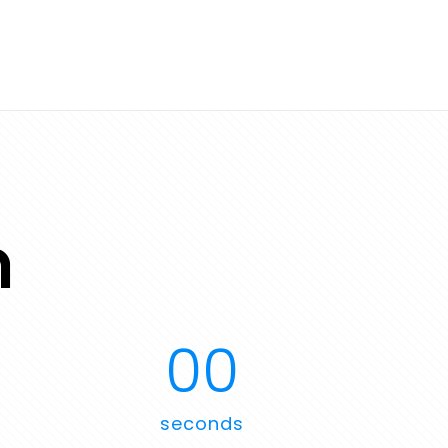
n
00
seconds