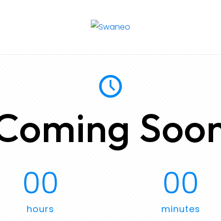
Coming Soo
00
00
hours
minutes