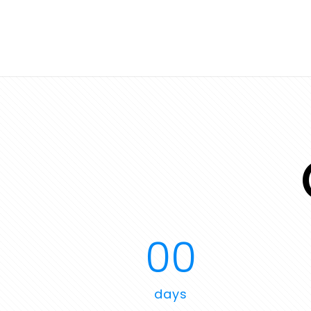
00
days