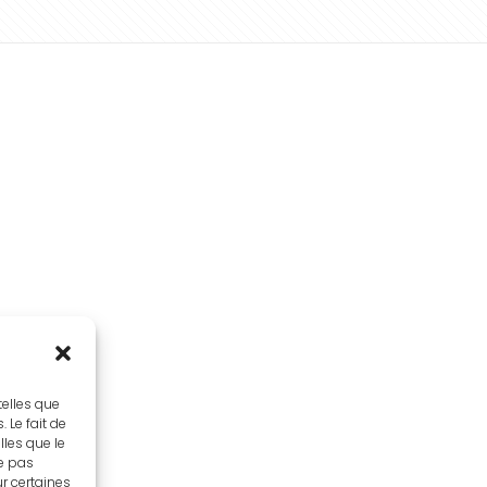
telles que
 Le fait de
lles que le
ne pas
ur certaines